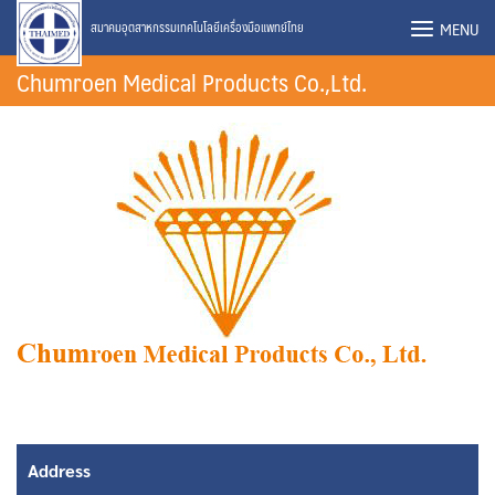
Skip
MENU
สมาคมอุตสาหกรรมเทคโนโลยีเครื่องมือแพทย์ไทย
to
Chumroen Medical Products Co.,Ltd.
content
Address