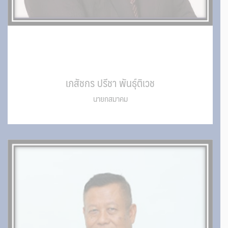
เภสัชกร ปรีชา พันธุ์ติเวช
นายกสมาคม