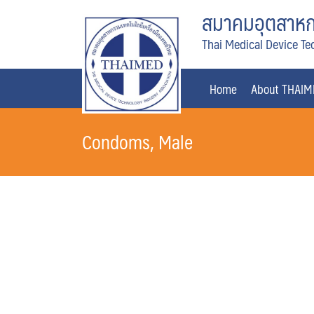
Skip
สมาคมอุตสาหกร
to
Thai Medical Device Te
content
Home
About THAI
Condoms, Male