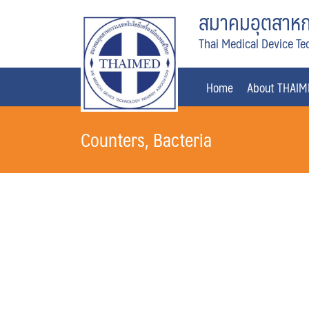
Skip
สมาคมอุตสาหกร
to
Thai Medical Device Te
content
Home
About THAI
Counters, Bacteria