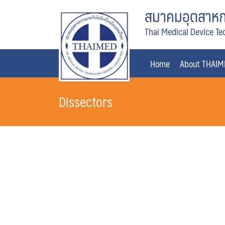
Skip
สมาคมอุตสาหกร
to
Thai Medical Device Te
content
Home
About THAI
Dissectors