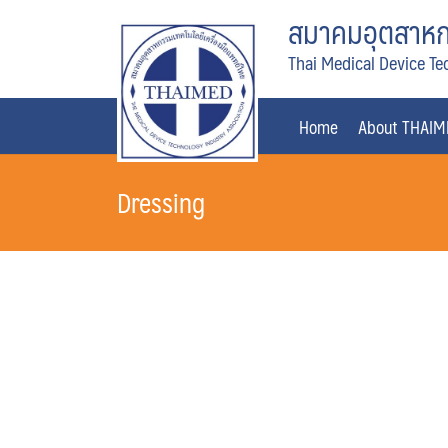
Skip
สมาคมอุตสาหกร
to
Thai Medical Device Te
content
Home
About THAI
Dressing