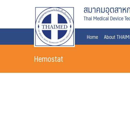
Skip
สมาคมอุตสาหกร
to
Thai Medical Device Te
content
Home
About THAI
Hemostat