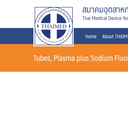
Skip
สมาคมอุตสาหกร
to
Thai Medical Device Te
content
Home
About THAI
Tubes, Plasma plus Sodium Fluo