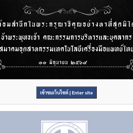
เข้าชมเว็บไซต์ | Enter site