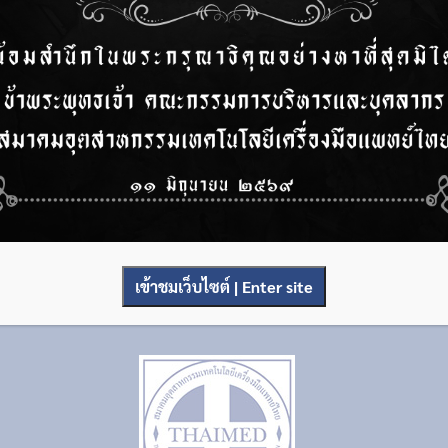
เข้าชมเว็บไซต์ | Enter site