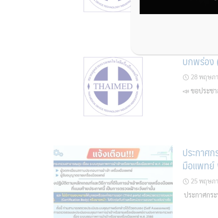
แบบ Check
บกพร่อง (
28 พฤษภา
📣 ขอประชาสั
ประกาศกร
มือแพทย์
25 พฤษภา
ประกาศกระทร