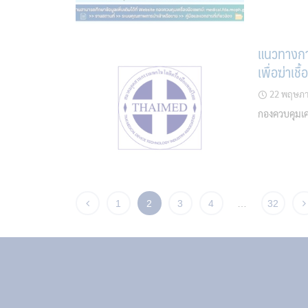
แนวทางกา
เพื่อฆ่าเช
22 พฤษภา
กองควบคุมเค
1
2
3
4
…
32