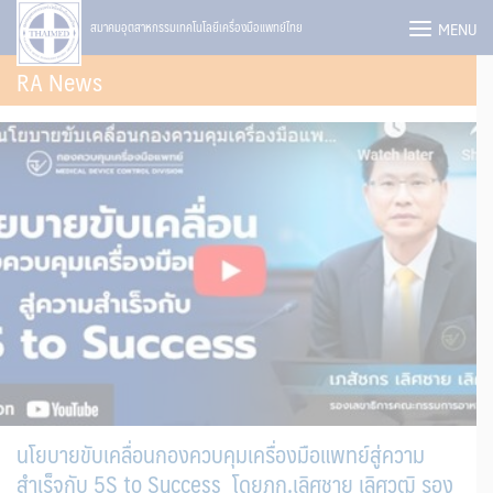
Skip
MENU
สมาคมอุตสาหกรรมเทคโนโลยีเครื่องมือแพทย์ไทย
to
RA News
content
นโยบายขับเคลื่อนกองควบคุมเครื่องมือแพทย์สู่ความ
สำเร็จกับ 5S to Success โดยภก.เลิศชาย เลิศวุฒิ รอง